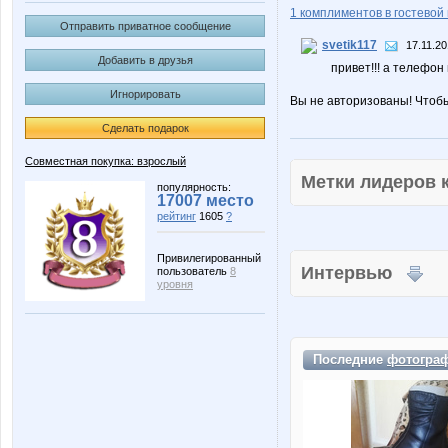
1 комплиментов в гостевой 
Отправить приватное сообщение
svetik117
17.11.20
Добавить в друзья
привет!!! а телефон
Игнорировать
Вы не авторизованы! Чтоб
Сделать подарок
Совместная покупка: взрослый
Метки лидеров
популярность:
17007 место
рейтинг
1605
?
Привилегированный
Интервью
пользователь
8
уровня
Последние
фотогра