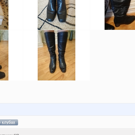
в
клубах