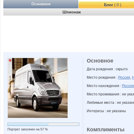
Основное
Блог
( 0 )
Шпионаж
Основное
Дата рождения : скрыто
Место рождения :
Россия
,
Н
Место нахождения :
Россия
Место проживания : не ука
Любимые места : не указа
Интересы : не указаны
Комплименты
Портрет заполнен на 57 %