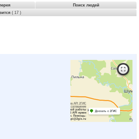
лерея
Поиск людей
вится
( 17 )
Работает на API 2ГИС
Лицензионное соглашение
Для корректной работы
Доехать с 2ГИС
Raster JS API нужен
ключ. Помощь:
api@2gis.ru