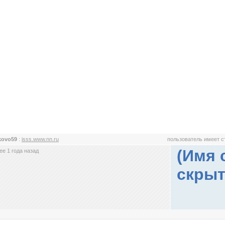
ikovo59
:
isss.www.nn.ru
пользователь имеет 
(Имя 
е 1 года назад
скрыт