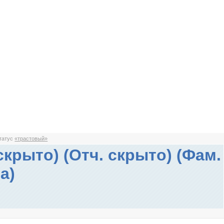
статус
«трастовый»
скрыто) (Отч. скрыто) (Фам.
а)